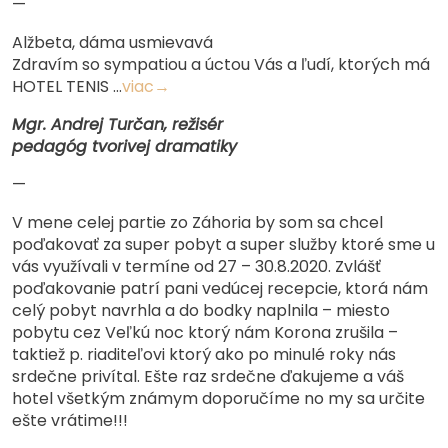
—
Alžbeta, dáma usmievavá
Zdravím so sympatiou a úctou Vás a ľudí, ktorých má
HOTEL TENIS …
viac→
Mgr. Andrej Turčan, režisér
pedagóg tvorivej dramatiky
—
V mene celej partie zo Záhoria by som sa chcel
poďakovať za super pobyt a super služby ktoré sme u
vás využívali v termíne od 27 – 30.8.2020. Zvlášť
poďakovanie patrí pani vedúcej recepcie, ktorá nám
celý pobyt navrhla a do bodky naplnila – miesto
pobytu cez Veľkú noc ktorý nám Korona zrušila –
taktiež p. riaditeľovi ktorý ako po minulé roky nás
srdečne privítal. Ešte raz srdečne ďakujeme a váš
hotel všetkým známym doporučíme no my sa určite
ešte vrátime!!!