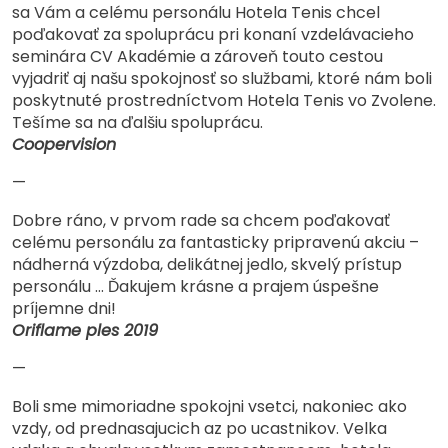
sa Vám a celému personálu Hotela Tenis chcel
poďakovať za spoluprácu pri konaní vzdelávacieho
seminára CV Akadémie a zároveň touto cestou
vyjadriť aj našu spokojnosť so službami, ktoré nám boli
poskytnuté prostredníctvom Hotela Tenis vo Zvolene.
Tešíme sa na ďalšiu spoluprácu.
Coopervision
—
Dobre ráno, v prvom rade sa chcem poďakovať
celému personálu za fantasticky pripravenú akciu –
nádherná výzdoba, delikátnej jedlo, skvelý prístup
personálu … Ďakujem krásne a prajem úspešne
príjemne dni!
Oriflame ples 2019
—
Boli sme mimoriadne spokojni vsetci, nakoniec ako
vzdy, od prednasajucich az po ucastnikov. Velka