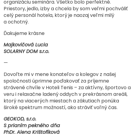
organizáciu seminára. Všetko bolo perfektné.
Priestory, jedlo, izby a chcela by som veľmi pochváliť
celý personál hotela, ktorý je naozaj veľmi milý
a ochotný.
Ďakujeme krásne
Majkovičová Lucia
SOLARNY DOM s.r.o.
—
Dovoľte mi v mene konateľov a kolegov z našej
spoločnosti úprimne poďakovať za príjemne
strávené chvíle v Hoteli Tenis – za aktívny, športovo a
veru i relaxačne ladený oddych v prekrásnom areáli,
ktorý na viacerých miestach a zákutiach ponúka
široké spektrum možností, ako stráviť voľný čas.
GEOKOD, s.r.o.
S prianím pekného dňa
PhDr. Alena Krištofíková