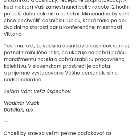
o čašníkov a čašníčky, recepčné aj upratovačky. Aj
keď niektorí Vaši zamestnanci boli v robote 12 hodín,
po celú dobu boli milí a ochotní. Mimoriadne by som
chce pochváliť čašníčku Ľubicu, ktorá mala po obi
dva dni na starosti bar u konferenčnej miestnosti
Vittoria.
Teší ma fakt, že väčšinu čašníkov a čašníčok som už
poznal z minulého roka, čo ukazuje na dobrú prácu
manažmentu hotela a dobrú stabilitu pracovného
kolektívu. V slovenskom prostredí je ochota
a príjemné vystupovanie Vášho personálu silno
nadštandardné.
Želám Vám veľa úspechov
Vladimír Vrzák
Datalan, a.s.
—
Chceli by sme sa veľmi pekne poďakovať za