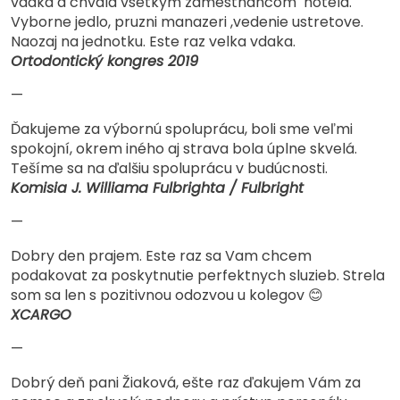
vdaka a chvala vsetkym zamestnancom hotela.
Vyborne jedlo, pruzni manazeri ,vedenie ustretove.
Naozaj na jednotku. Este raz velka vdaka.
Ortodontický kongres 2019
—
Ďakujeme za výbornú spoluprácu, boli sme veľmi
spokojní, okrem iného aj strava bola úplne skvelá.
Tešíme sa na ďalšiu spoluprácu v budúcnosti.
Komisia J. Williama Fulbrighta / Fulbright
—
Dobry den prajem. Este raz sa Vam chcem
podakovat za poskytnutie perfektnych sluzieb. Strela
som sa len s pozitivnou odozvou u kolegov 😊
XCARGO
—
Dobrý deň pani Žiaková, ešte raz ďakujem Vám za