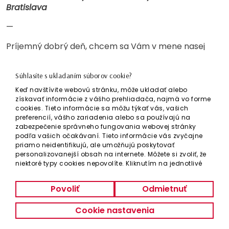
Bratislava
—
Príjemný dobrý deň, chcem sa Vám v mene nasej
spoločnosti poďakovať za skvelú akciu, ktorú ste pre
nás pripravili, je to radosť pracovať s profesionálmi,
Súhlasíte s ukladaním súborov cookie?
ktorí navyše majú svoju prácu radi 🙂 Ese raz –
Ďakujem, bolo mi cťou a potešením.
Keď navštívite webovú stránku, môže ukladať alebo
získavať informácie z vášho prehliadača, najmä vo forme
Continental Corporation
cookies. Tieto informácie sa môžu týkať vás, vašich
preferencií, vášho zariadenia alebo sa používajú na
—
zabezpečenie správneho fungovania webovej stránky
podľa vašich očakávaní. Tieto informácie vás zvyčajne
Chcela by som sa Vám poďakovať aj za všetkých
priamo neidentifikujú, ale umožňujú poskytovať
mojich kolegov, ktorí sme mali možnosť absolvovať
personalizovanejší obsah na internete. Môžete si zvoliť, že
príjemný krátky pobyt vo Vašom hoteli, milý personál
niektoré typy cookies nepovolíte. Kliknutím na jednotlivé
kategórie získate viac informácií a môžete zmeniť
hotela a skvelý wellness.
predvolené nastavenia. Upozorňujeme, že zablokovanie
Volvo Group Slovakia
Povoliť
Odmietnuť
niektorých typov cookies môže ovplyvniť vašu skúsenosť s
používaním stránky a službami, ktoré vám môžeme
—
Cookie nastavenia
poskytovať.
Zistiť viac
.
Príjemný dobrý deň, chceme sa Vám touto cestou