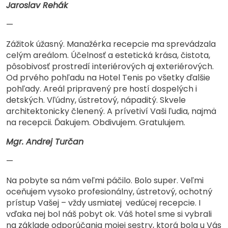
Jaroslav Rehák
—
Zážitok úžasný. Manažérka recepcie ma sprevádzala
celým areálom. Účelnosť a estetická krása, čistota,
pôsobivosť prostredí interiérových aj exteriérových.
Od prvého pohľadu na Hotel Tenis po všetky ďalšie
pohľady. Areál pripravený pre hostí dospelých i
detských. Vľúdny, ústretový, nápaditý. Skvele
architektonicky členený. A prívetiví Vaši ľudia, najmä
na recepcii. Ďakujem. Obdivujem. Gratulujem.
Mgr. Andrej Turčan
—
Na pobyte sa nám veľmi páčilo. Bolo super. Veľmi
oceňujem vysoko profesionálny, ústretový, ochotný
prístup Vašej – vždy usmiatej vedúcej recepcie. I
vďaka nej bol náš pobyt ok. Váš hotel sme si vybrali
na základe odporúčania mojej sestry, ktorá bola u Vás