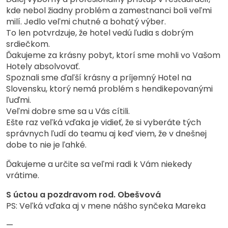
kde nebol žiadny problém a zamestnanci boli veľmi
milí. Jedlo veľmi chutné a bohatý výber.
To len potvrdzuje, že hotel vedú ľudia s dobrým
srdiečkom.
Ďakujeme za krásny pobyt, ktorí sme mohli vo Vašom
Hotely absolvovať.
Spoznali sme ďaľší krásny a príjemný Hotel na
Slovensku, ktorý nemá problém s hendikepovanými
ľuďmi.
Veľmi dobre sme sa u Vás cítili.
Ešte raz veľká vďaka je vidieť, že si vyberáte tých
správnych ľudí do teamu aj keď viem, že v dnešnej
dobe to nie je ľahké.
Ďakujeme a určite sa veľmi radi k Vám niekedy
vrátime.
S úctou a pozdravom rod. Obešvová
PS: Veľká vďaka aj v mene nášho synčeka Mareka
—