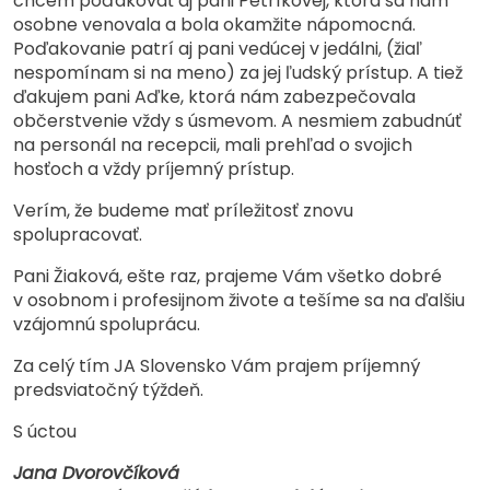
chcem poďakovať aj pani Petríkovej, ktorá sa nám
osobne venovala a bola okamžite nápomocná.
Poďakovanie patrí aj pani vedúcej v jedálni, (žiaľ
nespomínam si na meno) za jej ľudský prístup. A tiež
ďakujem pani Aďke, ktorá nám zabezpečovala
občerstvenie vždy s úsmevom. A nesmiem zabudnúť
na personál na recepcii, mali prehľad o svojich
hosťoch a vždy príjemný prístup.
Verím, že budeme mať príležitosť znovu
spolupracovať.
Pani Žiaková, ešte raz, prajeme Vám všetko dobré
v osobnom i profesijnom živote a tešíme sa na ďalšiu
vzájomnú spoluprácu.
Za celý tím JA Slovensko Vám prajem príjemný
predsviatočný týždeň.
S úctou
Jana Dvorovčíková