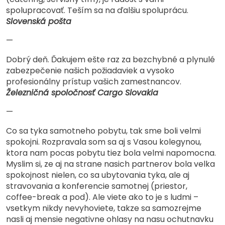
spolupracovať. Teším sa na ďalšiu spoluprácu.
Slovenská pošta
—
Dobrý deň. Ďakujem ešte raz za bezchybné a plynulé
zabezpečenie našich požiadaviek a vysoko
profesionálny prístup vašich zamestnancov.
Železničná spoločnosť Cargo Slovakia
—
Co sa tyka samotneho pobytu, tak sme boli velmi
spokojni. Rozpravala som sa aj s Vasou kolegynou,
ktora nam pocas pobytu tiez bola velmi napomocna.
Myslim si, ze aj na strane nasich partnerov bola velka
spokojnost nielen, co sa ubytovania tyka, ale aj
stravovania a konferencie samotnej (priestor,
coffee-break a pod). Ale viete ako to je s ludmi –
vsetkym nikdy nevyhoviete, takze sa samozrejme
nasli aj mensie negativne ohlasy na nasu ochutnavku