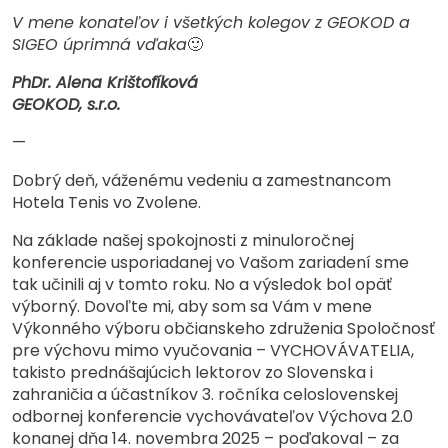
V mene konateľov i všetkých kolegov z GEOKOD a
SIGEO úprimná vďaka
🙂
PhDr. Alena Krištofíková
GEOKOD, s.r.o.
—
Dobrý deň, váženému vedeniu a zamestnancom
Hotela Tenis vo Zvolene.
Na základe našej spokojnosti z minuloročnej
konferencie usporiadanej vo Vašom zariadení sme
tak učinili aj v tomto roku. No a výsledok bol opäť
výborný. Dovoľte mi, aby som sa Vám v mene
Výkonného výboru občianskeho združenia Spoločnosť
pre výchovu mimo vyučovania – VYCHOVÁVATELIA,
takisto prednášajúcich lektorov zo Slovenska i
zahraničia a účastníkov 3. ročníka celoslovenskej
odbornej konferencie vychovávateľov Výchova 2.0
konanej dňa 14. novembra 2025 – poďakoval – za