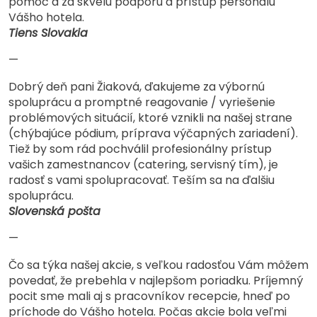
pomoc a za skvelú podporu a prístup personálu
Vášho hotela.
Tiens Slovakia
—
Dobrý deň pani Žiaková, ďakujeme za výbornú
spoluprácu a promptné reagovanie / vyriešenie
problémových situácií, ktoré vznikli na našej strane
(chýbajúce pódium, príprava výčapných zariadení).
Tiež by som rád pochválil profesionálny prístup
vašich zamestnancov (catering, servisný tím), je
radosť s vami spolupracovať. Teším sa na ďalšiu
spoluprácu.
Slovenská pošta
—
Čo sa týka našej akcie, s veľkou radosťou Vám môžem
povedať, že prebehla v najlepšom poriadku. Príjemný
pocit sme mali aj s pracovníkov recepcie, hneď po
príchode do Vášho hotela. Počas akcie bola veľmi