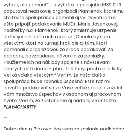
vyhrať, ale pomôcť“_ a výťažok z podujatia 1639 EUR
poputoval neziskovej organizácii Plamienok, ktorému
ste touto spoluprácou pomohli aj vy. Dovoľujem si
ešte pripojiť poďakovanie MUDr. Márie Jasenkovej,
riaditeľky n.o. Plamienok, ktorý zmierňuje utrpenie
dožívajúcich detí a ich rodičov: „Chcela by som
všetkým, ktorí na turnaji hrali, ale aj tým, ktorí
pomáhali s organizáciou zo srdca poďakovať. Za
podporu, povzbudenie, dôveru a za peniažky.
Použijeme ich na náklady spojené s návštevami
chorých detí doma – phm, telefóny, prístroje a lieky.
Veľká vďaka všetkým.“ Verím, že naša ďalšia
spolupráca bude rovnako úspešná. Ešte raz mi
dovoľte poďakovať sa za Vaše veľké srdce a zaželať
Vám množstvo úspechov v osobnom aj pracovnom
živote. Verím, že zostaneme aj naďalej v kontakte.
PLAY4CHARITY
—
Dobry den p. Ziakova, dakujem za zaslanie podkladov.