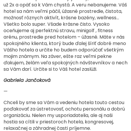
už 2x a opäť sa k Vám chystá. A veru nebanujeme. Váš
hotel sa nám veľmi páčil, úžasné prostredie, čistota,
možnosť rôznych aktivít, krásne bazény, wellness…
Všetko bolo super. Všade krásne čisto. Vysoko
oceňujeme aj perfektnú stravu, minigolf , fitness
arénu, prostredie pred hotelom – úžasné. Máte v nás
spokojného klienta, ktorý bude ďalej šíriť dobré meno
Vášho hotela a určite ho budem odporúčať všetkým
mojim známym. Na záver, ešte raz veľmi pekne
ďakujem, želám veľa spokojných návštevníkov a nech
sa Vám darí. Určite si to Váš hotel zaslúži.
Gabriela Jančoková
—
Chceli by sme sa Vám a vedeniu hotela touto cestou
poďakovať za ústretovosť, ochotu personálu a dobrú
organizáciu. Nielen my usporiadatelia, ale aj naši
hostia sa cítili v priestoroch hotela, kongresovej,
relaxačnej a záhradnej časti príjemne.