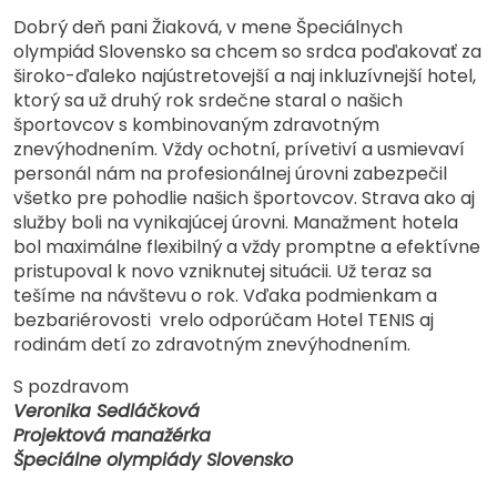
Dobrý deň pani Žiaková, v mene Špeciálnych
olympiád Slovensko sa chcem so srdca poďakovať za
široko-ďaleko najústretovejší a naj inkluzívnejší hotel,
ktorý sa už druhý rok srdečne staral o našich
športovcov s kombinovaným zdravotným
znevýhodnením. Vždy ochotní, prívetiví a usmievaví
personál nám na profesionálnej úrovni zabezpečil
všetko pre pohodlie našich športovcov. Strava ako aj
služby boli na vynikajúcej úrovni. Manažment hotela
bol maximálne flexibilný a vždy promptne a efektívne
pristupoval k novo vzniknutej situácii. Už teraz sa
tešíme na návštevu o rok. Vďaka podmienkam a
bezbariérovosti vrelo odporúčam Hotel TENIS aj
rodinám detí zo zdravotným znevýhodnením.
S pozdravom
Veronika Sedláčková
Projektová manažérka
Špeciálne olympiády Slovensko