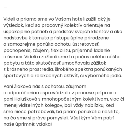
—
Videli a priamo sme vo Vašom hoteli zažili, aký je
výsledok, keď sa pracovný kolektív orientuje na
uspokojenie potrieb a predstáv svojich klientov a ako
nadstavbu k tomuto prístupu úplne prirodzene
a samozrejme ponúka ochotu, ústretovosť,
pochopenie, záujem, flexibilitu, príjemné ladenie
a úsmev. Videli a zažívali sme to počas celého nášho
pobytu a táto skutočnosť umocňovala zážitok
z krásneho prostredia, širokého spektra ponúkaných
športových a relaxačných aktivít, či výborného jedla.
Pani Žiaková nás s ochotou, záujmom
a odporúčaniami sprevádzala v procese príprav a
pani Halušková s mnohopočetným kolektívom, viac či
menej viditeľných kolegov, boli vždy nablízku, keď
sme niečo potrebovali, ba priam ponúkali a riešili to,
na čo sme si práve pomysleli. Všetkým Vám patrí
naše úprimné: vďaka!