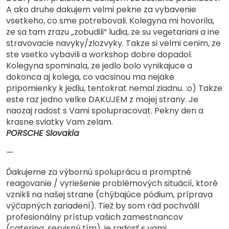
A ako druhe dakujem velmi pekne za vybavenie
vsetkeho, co sme potrebovali. Kolegyna mi hovorila,
ze sa tam zrazu „zobudili“ ludia, ze su vegetariani a ine
stravovacie navyky/zlozvyky. Takze si velmi cenim, ze
ste vsetko vybavili a workshop dobre dopadol.
Kolegyna spominala, ze jedlo bolo vynikajuce a
dokonca aj kolega, co vacsinou ma nejake
pripomienky k jedlu, tentokrat nemal ziadnu. :o) Takze
este raz jedno velke DAKUJEM z mojej strany. Je
naozaj radost s Vami spolupracovat. Pekny den a
krasne sviatky Vam zelam.
PORSCHE Slovakia
—
Ďakujeme za výbornú spoluprácu a promptné
reagovanie / vyriešenie problémových situácií, ktoré
vznikli na našej strane (chýbajúce pódium, príprava
výčapných zariadení). Tiež by som rád pochválil
profesionálny prístup vašich zamestnancov
(catering, servisný tím), je radosť s vami