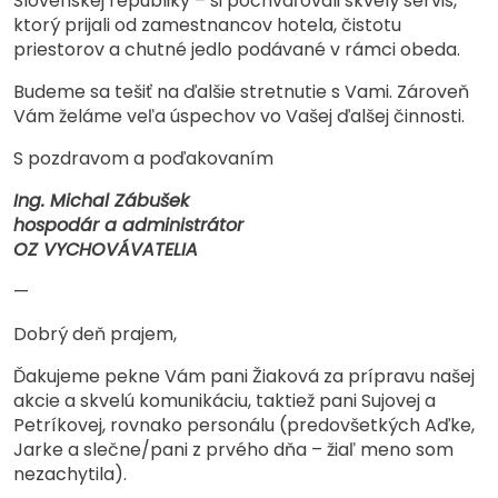
Slovenskej republiky – si pochvaľovali skvelý servis,
ktorý prijali od zamestnancov hotela, čistotu
priestorov a chutné jedlo podávané v rámci obeda.
Budeme sa tešiť na ďalšie stretnutie s Vami. Zároveň
Vám želáme veľa úspechov vo Vašej ďalšej činnosti.
S pozdravom a poďakovaním
Ing. Michal Zábušek
hospodár a administrátor
OZ VYCHOVÁVATELIA
—
Dobrý deň prajem,
Ďakujeme pekne Vám pani Žiaková za prípravu našej
akcie a skvelú komunikáciu, taktiež pani Sujovej a
Petríkovej, rovnako personálu (predovšetkých Aďke,
Jarke a slečne/pani z prvého dňa – žiaľ meno som
nezachytila).