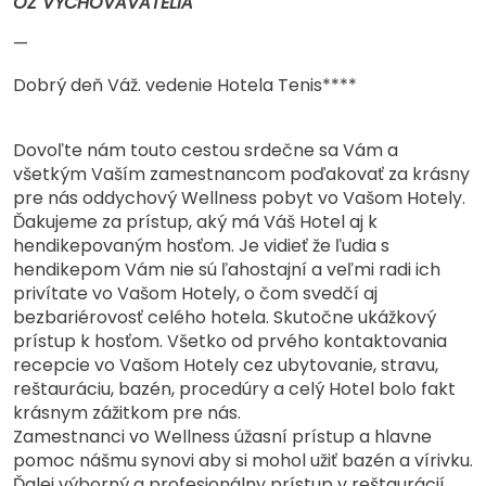
OZ VYCHOVÁVATELIA
—
Dobrý deň Váž. vedenie Hotela Tenis****
Dovoľte nám touto cestou srdečne sa Vám a
všetkým Vaším zamestnancom poďakovať za krásny
pre nás oddychový Wellness pobyt vo Vašom Hotely.
Ďakujeme za prístup, aký má Váš Hotel aj k
hendikepovaným hosťom. Je vidieť že ľudia s
hendikepom Vám nie sú ľahostajní a veľmi radi ich
privítate vo Vašom Hotely, o čom svedčí aj
bezbariérovosť celého hotela. Skutočne ukážkový
prístup k hosťom. Všetko od prvého kontaktovania
recepcie vo Vašom Hotely cez ubytovanie, stravu,
reštauráciu, bazén, procedúry a celý Hotel bolo fakt
krásnym zážitkom pre nás.
Zamestnanci vo Wellness úžasní prístup a hlavne
pomoc nášmu synovi aby si mohol užiť bazén a vírivku.
Ďalej výborný a profesionálny prístup v reštaurácií,