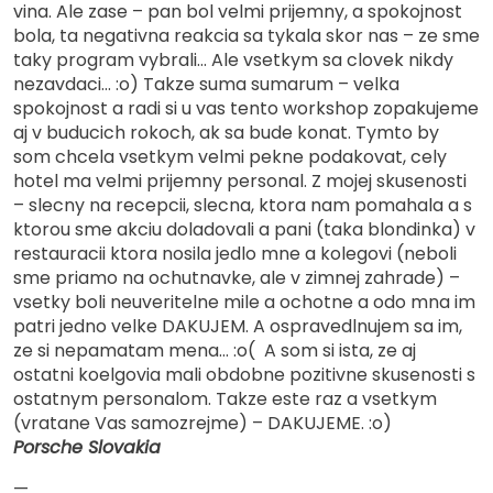
vina. Ale zase – pan bol velmi prijemny, a spokojnost
bola, ta negativna reakcia sa tykala skor nas – ze sme
taky program vybrali… Ale vsetkym sa clovek nikdy
nezavdaci… :o) Takze suma sumarum – velka
spokojnost a radi si u vas tento workshop zopakujeme
aj v buducich rokoch, ak sa bude konat. Tymto by
som chcela vsetkym velmi pekne podakovat, cely
hotel ma velmi prijemny personal. Z mojej skusenosti
– slecny na recepcii, slecna, ktora nam pomahala a s
ktorou sme akciu doladovali a pani (taka blondinka) v
restauracii ktora nosila jedlo mne a kolegovi (neboli
sme priamo na ochutnavke, ale v zimnej zahrade) –
vsetky boli neuveritelne mile a ochotne a odo mna im
patri jedno velke DAKUJEM. A ospravedlnujem sa im,
ze si nepamatam mena… :o( A som si ista, ze aj
ostatni koelgovia mali obdobne pozitivne skusenosti s
ostatnym personalom. Takze este raz a vsetkym
(vratane Vas samozrejme) – DAKUJEME. :o)
Porsche Slovakia
—