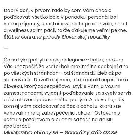
Dobrý deň, v prvom rade by som Vám chcela
poďakovať, všetko bolo v poriadku, personál bol
veľmi príjemný, účastníci workshopu si chválili, hotel
aj wellness sa im páčil, takže ďakujeme veľmi pekne.
Štátna ochrana prírody Slovenskej republiky
—
Čo sa týka pobytu našej delegácie v hoteli, môžem
Vás ubezpečiť, že všetci boli maximálne spokojní a to
po všetkých stránkach – od štandardu izieb až po
stravovanie. Dovoľte aj mne, ako kontaktnej osobe a
človeku, ktorý zabezpečoval styk s Vami a Vašimi
zamestnancami, vyjadriť poďakovanie za skvelý servis
a ústretovosť počas celého pobytu. A, dovoľte, aby
som aj Vám poďakovať za čas a ochotu, ktorú ste
venovali mne aj zabezpečeniu „akcie.“ Ostávam s
úctou a pozdravom a budem sa tešiť na ďalšiu
spoluprácu.
Ministerstvo obrany SR – Generálny štáb OS SR