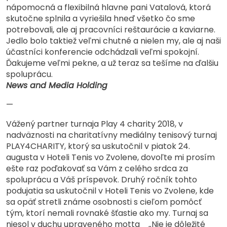
nápomocná a flexibilná hlavne pani Vatalová, ktorá
skutočne splnila a vyriešila hneď všetko čo sme
potrebovali, ale aj pracovníci reštaurácie a kaviarne.
Jedlo bolo taktiež veľmi chutné a nielen my, ale aj naši
účastníci konferencie odchádzali veľmi spokojní.
Ďakujeme veľmi pekne, a už teraz sa tešíme na ďalšiu
spoluprácu.
News and Media Holding
—
Vážený partner turnaja Play 4 charity 2018, v
nadväznosti na charitatívny mediálny tenisový turnaj
PLAY4CHARITY, ktorý sa uskutočnil v piatok 24.
augusta v Hoteli Tenis vo Zvolene, dovoľte mi prosím
ešte raz poďakovať sa Vám z celého srdca za
spoluprácu a Váš príspevok. Druhý ročník tohto
podujatia sa uskutočnil v Hoteli Tenis vo Zvolene, kde
sa opäť stretli známe osobnosti s cieľom pomôcť
tým, ktorí nemali rovnaké šťastie ako my. Turnaj sa
niesol v duchu upraveného motta _„Nie je dôležité