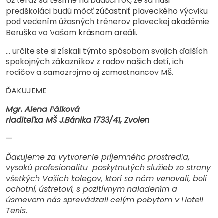
Už teraz sa tešíme na budúci rok, že sa naši
predškoláci budú môcť zúčastniť plaveckého výcviku
pod vedením úžasných trénerov plaveckej akadémie
Beruška vo Vašom krásnom areáli.
… určite ste si získali týmto spôsobom svojich ďalších
spokojných zákazníkov z radov našich detí, ich
rodičov a samozrejme aj zamestnancov MŠ.
ĎAKUJEME
Mgr. Alena Pálková
riaditeľka MŠ J.Bánika 1733/41, Zvolen
—
Ďakujeme za vytvorenie príjemného prostredia,
vysokú profesionalitu poskytnutých služieb zo strany
všetkých Vašich kolegov, ktorí sa nám venovali, boli
ochotní, ústretoví, s pozitívnym naladením a
úsmevom nás sprevádzali celým pobytom v Hoteli
Tenis.