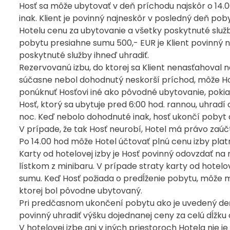
Hosť sa môže ubytovať v deň príchodu najskôr o 14.
inak. Klient je povinný najneskôr v posledný deň po
Hotelu cenu za ubytovanie a všetky poskytnuté služb
pobytu presiahne sumu 500,- EUR je Klient povinný 
poskytnuté služby ihneď uhradiť.
Rezervovanú izbu, do ktorej sa Klient nenasťahoval n
súčasne nebol dohodnutý neskorší príchod, môže Hot
ponúknuť Hosťovi iné ako pôvodné ubytovanie, pokiaľ
Hosť, ktorý sa ubytuje pred 6:00 hod. rannou, uhrad
noc. Keď nebolo dohodnuté inak, hosť ukončí pobyt a
V prípade, že tak Hosť neurobí, Hotel má právo zaú
Po 14.00 hod môže Hotel účtovať plnú cenu izby plat
Karty od hotelovej izby je Hosť povinný odovzdať na
lístkom z minibaru. V prípade straty karty od hotelo
sumu. Keď Hosť požiada o predĺženie pobytu, môže mu
ktorej bol pôvodne ubytovaný.
Pri predčasnom ukončení pobytu ako je uvedený de
povinný uhradiť výšku dojednanej ceny za celú dĺžk
V hotelovej izbe ani v iných priestoroch Hotela nie j