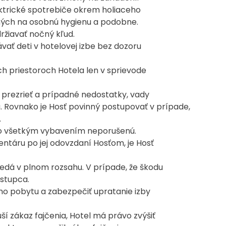
ektrické spotrebiče okrem holiaceho
ených na osobnú hygienu a podobne.
ržiavať nočný kľud.
ť deti v hotelovej izbe bez dozoru
h priestoroch Hotela len v sprievode
ne prezrieť a prípadné nedostatky, vady
 Rovnako je Hosť povinný postupovať v prípade,
.
 so všetkým vybavením neporušenú.
ventáru po jej odovzdaní Hosťom, je Hosť
dá v plnom rozsahu. V prípade, že škodu
ástupca.
ho pobytu a zabezpečiť upratanie izby
ší zákaz fajčenia, Hotel má právo zvýšiť