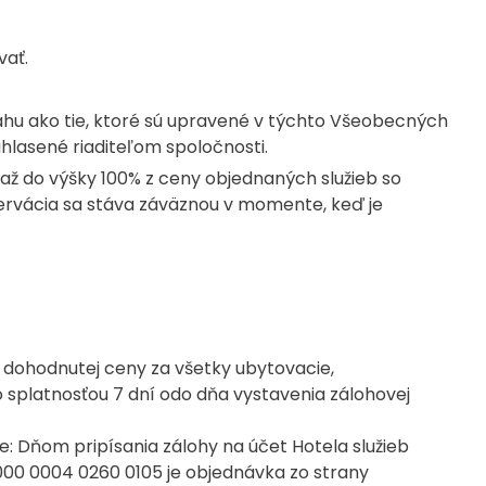
vať.
sahu ako tie, ktoré sú upravené v týchto Všeobecných
lasené riaditeľom spoločnosti.
až do výšky 100% z ceny objednaných služieb so
zervácia sa stáva záväznou v momente, keď je
a dohodnutej ceny za všetky ubytovacie,
 splatnosťou 7 dní odo dňa vystavenia zálohovej
: Dňom pripísania zálohy na účet Hotela služieb
 0000 0004 0260 0105 je objednávka zo strany