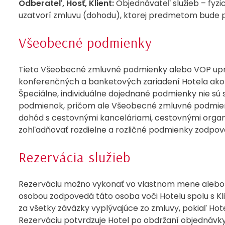
Odberateľ, Hosť, Klient:
Objednávateľ služieb – fyzi
uzatvorí zmluvu (dohodu), ktorej predmetom bude pos
Všeobecné podmienky
Tieto Všeobecné zmluvné podmienky alebo VOP upra
konferenčných a banketových zariadení Hotela ako d
Špeciálne, individuálne dojednané podmienky nie s
podmienok, pričom ale Všeobecné zmluvné podmienk
dohôd s cestovnými kanceláriami, cestovnými organi
zohľadňovať rozdielne a rozličné podmienky zodpo
Rezervácia služieb
Rezerváciu možno vykonať vo vlastnom mene alebo tr
osobou zodpovedá táto osoba voči Hotelu spolu s Kl
za všetky záväzky vyplývajúce zo zmluvy, pokiaľ Hot
Rezerváciu potvrdzuje Hotel po obdržaní objednávky