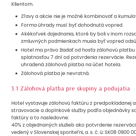
Klientom.
Zľavy a akcie nie je možné kombinovať a kumulo
Forma úhrady musí byť dohodnutá vopred.
Akékoľvek dojednania, ktoré by boli v inom roz
zmluvných podmienkach musia byť vopred odsúh
Hotel ma právo žiadať od hosťa zálohovú platbu 
splatnosťou 7 dní od potvrdenia rezervácie. Re
uhradená zálohová platba na účet hotela.
Zálohová platba je nevratná.
3.1 Zálohová platba pre skupiny a podujatia
Hotel vystavuje zálohovú faktúru z predpokladanej 
stravovacie a doplnkové služby podľa objednávky so
faktúry a to nasledovne:
40% z objednaných služieb ako potvrdenie rezervácie
vedený v Slovenskej sporiteľni, a. s. č. ú: SK08 0900