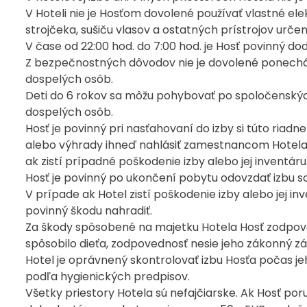
V Hoteli nie je Hosťom dovolené používať vlastné el
strojčeka, sušiču vlasov a ostatných prístrojov urč
V čase od 22:00 hod. do 7:00 hod. je Hosť povinný dod
Z bezpečnostných dôvodov nie je dovolené ponecháva
dospelých osôb.
Deti do 6 rokov sa môžu pohybovať po spoločenskýc
dospelých osôb.
Hosť je povinný pri nasťahovaní do izby si túto riad
alebo výhrady ihneď nahlásiť zamestnancom Hotela.
ak zistí prípadné poškodenie izby alebo jej inventáru
Hosť je povinný po ukončení pobytu odovzdať izbu
V prípade ak Hotel zistí poškodenie izby alebo jej in
povinný škodu nahradiť.
Za škody spôsobené na majetku Hotela Hosť zodpove
spôsobilo dieťa, zodpovednosť nesie jeho zákonný z
Hotel je oprávnený skontrolovať izbu Hosťa počas je
podľa hygienických predpisov.
Všetky priestory Hotela sú nefajčiarske. Ak Hosť poru