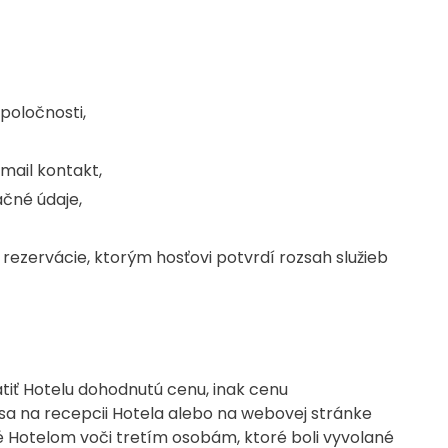
poločnosti,
email kontakt,
ačné údaje,
rezervácie, ktorým hosťovi potvrdí rozsah služieb
atiť Hotelu dohodnutú cenu, inak cenu
a na recepcii Hotela alebo na webovej stránke
té Hotelom voči tretím osobám, ktoré boli vyvolané