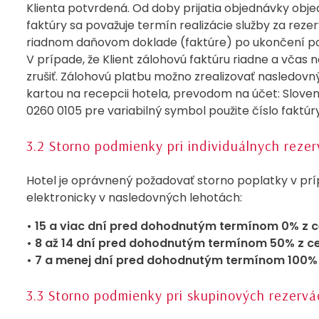
Klienta potvrdená. Od doby prijatia objednávky obj
faktúry sa považuje termín realizácie služby za rez
riadnom daňovom doklade (faktúre) po ukončení p
V prípade, že Klient zálohovú faktúru riadne a včas 
zrušiť. Zálohovú platbu možno zrealizovať nasledov
kartou na recepcii hotela, prevodom na účet: Slovens
0260 0105 pre variabilný symbol použite číslo faktúry
3.2 Storno podmienky pri individuálnych reze
Hotel je oprávnený požadovať storno poplatky v prípa
elektronicky v nasledovných lehotách:
• 15 a viac dní pred dohodnutým termínom 0% z c
• 8 až 14 dní pred dohodnutým termínom 50% z ce
• 7 a menej dní pred dohodnutým termínom 100% z
3.3 Storno podmienky pri skupinových rezervá