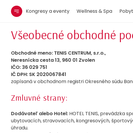
Kongresy a eventy
Wellness & Spa
Pobyt
Všeobecné obchodné po
Obchodné meno: TENIS CENTRUM, s.r.o.,
Neresnícka cesta 13, 960 01 Zvolen
IČO: 36 029 751
IČ DPH: SK 2020067841
zapísaná v obchodnom registri Okresného súdu Banská
Zmluvné strany:
Dodávateľ alebo Hotel:
HOTEL TENIS, prevádzka spo
ubytovacích, stravovacích, kongresových, športových
úhradu.