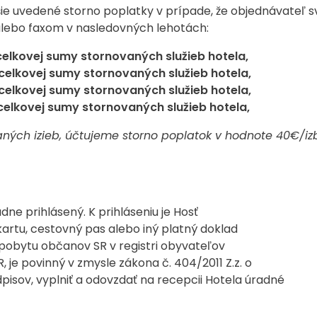
ie uvedené storno poplatky v prípade, že objednávateľ s
 alebo faxom v nasledovných lehotách:
elkovej sumy stornovaných služieb hotela,
celkovej sumy stornovaných služieb hotela,
celkovej sumy stornovaných služieb hotela,
celkovej sumy stornovaných služieb hotela,
aných izieb, účtujeme storno poplatok v hodnote 40€/iz
dne prihlásený. K prihláseniu je Hosť
kartu, cestovný pas alebo iný platný doklad
í pobytu občanov SR v registri obyvateľov
 je povinný v zmysle zákona č. 404/2011 Z.z. o
isov, vyplniť a odovzdať na recepcii Hotela úradné