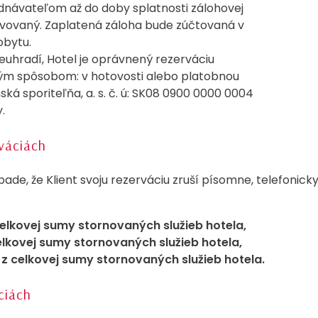
ednávateľom až do doby splatnosti zálohovej
ervovaný. Zaplatená záloha bude zúčtovaná v
obytu.
neuhradí, Hotel je oprávnený rezerváciu
ným spôsobom: v hotovosti alebo platobnou
ká sporiteľňa, a. s. č. ú: SK08 0900 0000 0004
.
rváciách
de, že Klient svoju rezerváciu zruší písomne, telefonick
elkovej sumy stornovaných služieb hotela,
lkovej sumy stornovaných služieb hotela,
 celkovej sumy stornovaných služieb hotela.
ciách