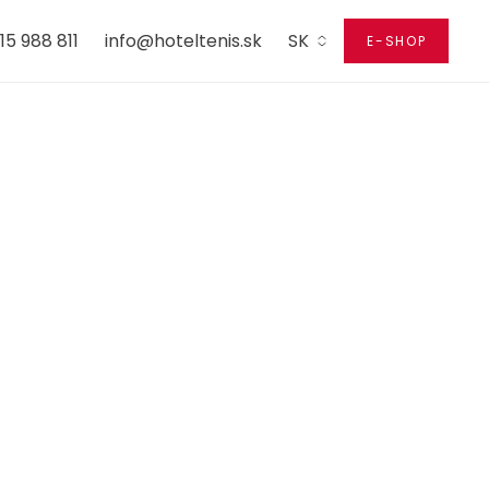
15 988 811
info@hoteltenis.sk
SK
E-SHOP