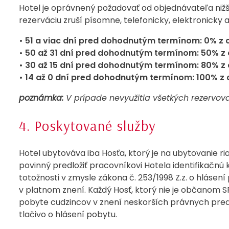
Hotel je oprávnený požadovať od objednávateľa nižš
rezerváciu zruší písomne, telefonicky, elektronicky
• 51 a viac dní pred dohodnutým termínom: 0% z c
• 50 až 31 dní pred dohodnutým termínom: 50% z 
• 30 až 15 dní pred dohodnutým termínom: 80% z 
• 14 až 0 dní pred dohodnutým termínom: 100% z 
poznámka:
V prípade nevyužitia všetkých rezervov
4. Poskytované služby
Hotel ubytováva iba Hosťa, ktorý je na ubytovanie ria
povinný predložiť pracovníkovi Hotela identifikačnú 
totožnosti v zmysle zákona č. 253/1998 Z.z. o hlásen
v platnom znení. Každý Hosť, ktorý nie je občanom SR,
pobyte cudzincov v znení neskorších právnych predp
tlačivo o hlásení pobytu.