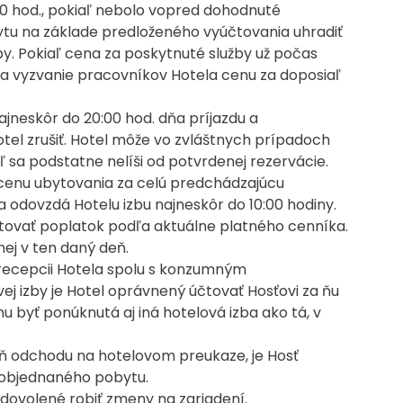
00 hod., pokiaľ nebolo vopred dohodnuté
bytu na základe predloženého vyúčtovania uhradiť
y. Pokiaľ cena za poskytnuté služby už počas
na vyzvanie pracovníkov Hotela cenu za doposiaľ
ajneskôr do 20:00 hod. dňa príjazdu a
el zrušiť. Hotel môže vo zvláštnych prípadoch
 sa podstatne nelíši od potvrdenej rezervácie.
í cenu ubytovania za celú predchádzajúcu
 odovzdá Hotelu izbu najneskôr do 10:00 hodiny.
čtovať poplatok podľa aktuálne platného cenníka.
nej v ten daný deň.
 recepcii Hotela spolu s konzumným
vej izby je Hotel oprávnený účtovať Hosťovi za ňu
 byť ponúknutá aj iná hotelová izba ako tá, v
ň odchodu na hotelovom preukaze, je Hosť
u objednaného pobytu.
e dovolené robiť zmeny na zariadení.