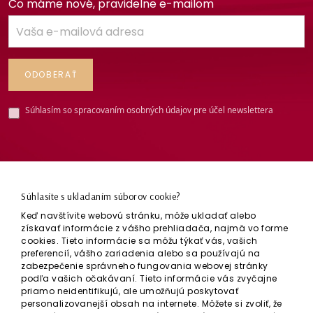
Čo máme nové, pravidelne e-mailom
Súhlasím so spracovaním osobných údajov pre účel newslettera
Súhlasíte s ukladaním súborov cookie?
Keď navštívite webovú stránku, môže ukladať alebo
získavať informácie z vášho prehliadača, najmä vo forme
cookies. Tieto informácie sa môžu týkať vás, vašich
preferencií, vášho zariadenia alebo sa používajú na
zabezpečenie správneho fungovania webovej stránky
Všeobecné obchodné podmienky
podľa vašich očakávaní. Tieto informácie vás zvyčajne
priamo neidentifikujú, ale umožňujú poskytovať
GDPR
personalizovanejší obsah na internete. Môžete si zvoliť, že