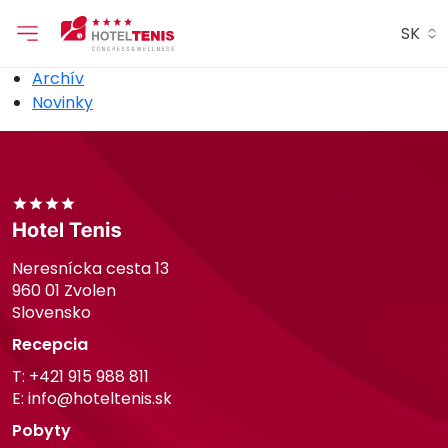
SK
Archív
Novinky
Neresnícka cesta 13
960 01 Zvolen
Slovensko
Recepcia
T:
+421 915 988 811
E:
info@hoteltenis.sk
Pobyty