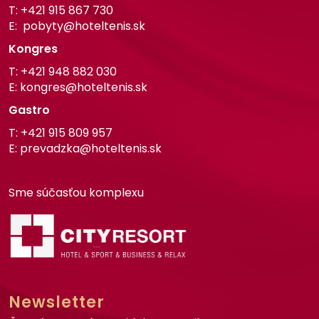
T:
+421
915 867 730
E:
pobyty@hoteltenis.sk
Kongres
T:
+421 948 882 030
E:
kongres@hoteltenis.sk
Gastro
T:
+421
915 809 957
E:
prevadzka
@hoteltenis.sk
Sme súčasťou komplexu
Newsletter