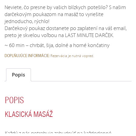
min
Neviete, čo presne by vašich blízkych potešilo? S našim
darčekovým poukazom na masáž to vyriešite
jednoducho, rýchlo!
Darčekový poukaz dostanete po zaplatení na váš email,
preto je skvelou voľbou na LAST MINUTE DARČEK.
~ 60 min – chrbát, šija, dolné a horné končatiny
Rezervácia je nutná vopred.
DOPLŇUJÚCE INFORMÁCIE:
Popis
POPIS
KLASICKÁ MASÁŽ
Každý z nás potrebuje zabudnúť na každodenné