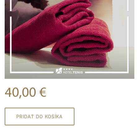
40,00
€
množstvo
PRIDAŤ DO KOŠÍKA
Klasická
masáž
60