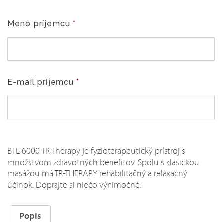
Therapy
30
Meno príjemcu
*
min
+
Klasická
masáž
30
E-mail príjemcu
*
min
BTL-6000 TR-Therapy je fyzioterapeutický prístroj s
množstvom zdravotných benefitov. Spolu s klasickou
masážou má TR-THERAPY rehabilitačný a relaxačný
účinok. Doprajte si niečo výnimočné.
Popis