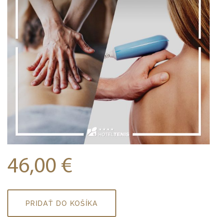
46,00
€
množstvo
PRIDAŤ DO KOŠÍKA
TR-