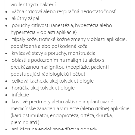
virulentných baktérií
vážna srdcová alebo respiračná nedostatočnosť
akútny zápal
poruchy citlivosti (anestézia, hypestézia alebo
hyperstézia v oblasti aplikácie)
zápaly kože, trofické kožné zmeny v oblasti aplikácie,
podráždená alebo poškodená koža
krvácavé stavy a poruchy, menštruácia
oblasti s podozrením na malignitu alebo s
preukázanou malignitou (neoplázie, pacienti
podstupujúci rádiologickú liečbu)
celková kachexia akejkoľvek etiológie
horúčka akejkoľvek etiológie
infekcie
kovové predmety alebo aktívne implantované
medicínske zariadenia v mieste (alebo dráhe) aplikácie
(kardiostimulátor, endoprotéza, ortéza, skrutka,
piercing atď.)
aplikácia na endokrinné žľazy a gonády