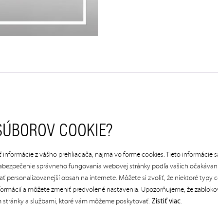
SÚBOROV COOKIE?
vanie, gastro služby alebo na vstup na športoviská (napr: te
razové, preto je nutné sumu minúť naraz v jeden deň. Služby 
 informácie z vášho prehliadača, najmä vo forme cookies. Tieto informácie s
 na mieste v hotovosti alebo kartou. Z poukazu sa nevydáva.
a zabezpečenie správneho fungovania webovej stránky podľa vašich očakávaní
 personalizovanejší obsah na internete. Môžete si zvoliť, že niektoré typy 
 informácií a môžete zmeniť predvolené nastavenia. Upozorňujeme, že zabloko
m stránky a službami, ktoré vám môžeme poskytovať.
.
Zistiť viac