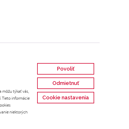
Povoliť
nis, zábavný golf, vodný svet a iné aktuálne
Odmietnuť
je možné kombinovať a v prípade presiahnutia
a môžu týkať vás,
Cookie nastavenia
. Tieto informácie
cookies
vanie niektorých