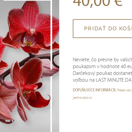
40,00
€
množstvo
PRIDAŤ DO KOŠ
Poukaz
na
hodnotu
Neviete, čo presne by vaši
poukazom v hodnote 40 eur 
Darčekový poukaz dostanete
voľbou na LAST MINUTE DA
Rezerváci
DOPLŇUJÚCE INFORMÁCIE:
jednorazovo.