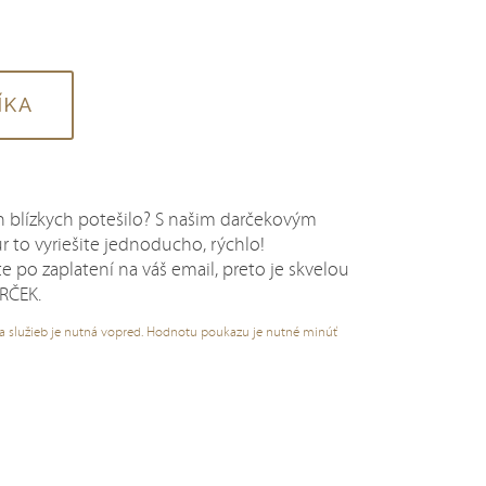
ÍKA
ch blízkych potešilo? S našim darčekovým
to vyriešite jednoducho, rýchlo!
 po zaplatení na váš email, preto je skvelou
RČEK.
a služieb je nutná vopred. Hodnotu poukazu je nutné minúť