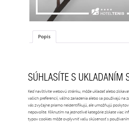
Popis
POPIS
SÚHLASÍTE S UKLADANÍM 
Danú hodnotu môže obdarovaný vyčerpať na ubyto
dostupné aktivity). Čerpanie hodnoty je jedno
Keď navštívite webovú stránku, môže ukladať alebo získavať
hodnoty poukazu je možné zvyšnú časť doplatiť
vašich preferencií, vášho zariadenia alebo sa používajú n
vás zvyčajne priamo neidentifikujú, ale umožňujú poskytovať
nepovolíte. Kliknutím na jednotlivé kategórie získate viac
typov cookies môže ovplyvniť vašu skúsenosť s používaní