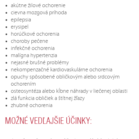
akútne žilové ochorenie
cievna mozgová príhoda
epilepsia
erysipel
horúčkové ochorenia
choroby pečene
infekčné ochorenia
malígna hypertenzia
nejasné brušné problémy
nekompenzačné kardiovaskulárne ochorenia
opuchy spôsobené obličkovým alebo srdcovým
ochorením
osteosyntéza alebo kĺbne náhrady v liečenej oblasti
zlá funkcia obličiek a štítnej žľazy
zhubné ochorenia
MOŽNÉ VEDĽAJŠIE ÚČINKY: