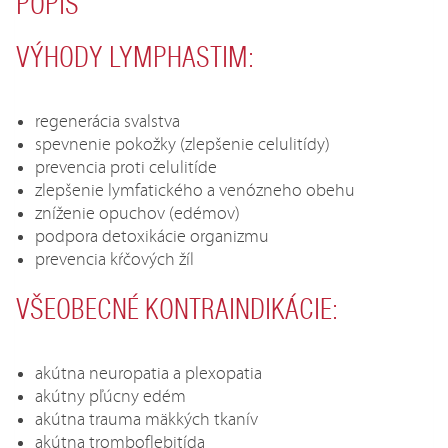
POPIS
VÝHODY LYMPHASTIM:
regenerácia svalstva
spevnenie pokožky (zlepšenie celulitídy)
prevencia proti celulitíde
zlepšenie lymfatického a venózneho obehu
zníženie opuchov (edémov)
podpora detoxikácie organizmu
prevencia kŕčových žíl
VŠEOBECNÉ KONTRAINDIKÁCIE:
akútna neuropatia a plexopatia
akútny pľúcny edém
akútna trauma mäkkých tkanív
akútna tromboflebitída