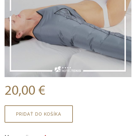
20,00
€
množstvo
PRIDAŤ DO KOŠÍKA
Lymphastim
obe
ruky