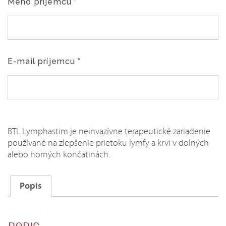
Meno príjemcu
*
60
min
E-mail príjemcu
*
BTL Lymphastim je neinvazívne terapeutické zariadenie
používané na zlepšenie prietoku lymfy a krvi v dolných
alebo horných končatinách.
Popis