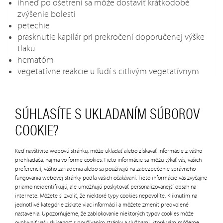
ihneď po ošetrení sa môže dostaviť krátkodobé
zvýšenie bolesti
petechie
prasknutie kapilár pri prekročení doporučenej výške
tlaku
hematóm
vegetatívne reakcie u ľudí s citlivým vegetatívnym
systémom
upchanie lymfy v oblastiach, ktoré neboli liečené
SÚHLASÍTE S UKLADANÍM SÚBOROV
VHODNÉ OBLEČENIE:
COOKIE?
Pri použití kompresných návlekov na nohy si treba
Keď navštívite webovú stránku, môže ukladať alebo získavať informácie z vášho
prehliadača, najmä vo forme cookies. Tieto informácie sa môžu týkať vás, vašich
priniesť vlastné legíny resp. tesnejšie teplákové nohavice
preferencií, vášho zariadenia alebo sa používajú na zabezpečenie správneho
alebo za 3€ poplatok dostanete na vyžiadanie
fungovania webovej stránky podľa vašich očakávaní. Tieto informácie vás zvyčajne
jednorazové spodné prádlo.
priamo neidentifikujú, ale umožňujú poskytovať personalizovanejší obsah na
internete. Môžete si zvoliť, že niektoré typy cookies nepovolíte. Kliknutím na
jednotlivé kategórie získate viac informácií a môžete zmeniť predvolené
nastavenia. Upozorňujeme, že zablokovanie niektorých typov cookies môže
ovplyvniť vašu skúsenosť s používaním stránky a službami, ktoré vám môžeme