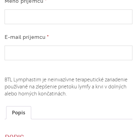
Meno príjemcu
*
min
E-mail príjemcu
*
BTL Lymphastim je neinvazívne terapeutické zariadenie
používané na zlepšenie prietoku lymfy a krvi v dolných
alebo horných končatinách.
Popis