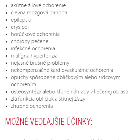
akútne žilové ochorenie
cievna mozgová príhoda
epilepsia
erysipel
horúčkové ochorenia
choroby pečene
infekčné ochorenia
malígna hypertenzia
nejasné brušné problémy
nekompenzačné kardiovaskulárne ochorenia
opuchy spôsobené obličkovým alebo srdcovým
ochorením
osteosyntéza alebo kĺbne náhrady v liečenej oblasti
zlá funkcia obličiek a štítnej žľazy
zhubné ochorenia
MOŽNÉ VEDĽAJŠIE ÚČINKY: