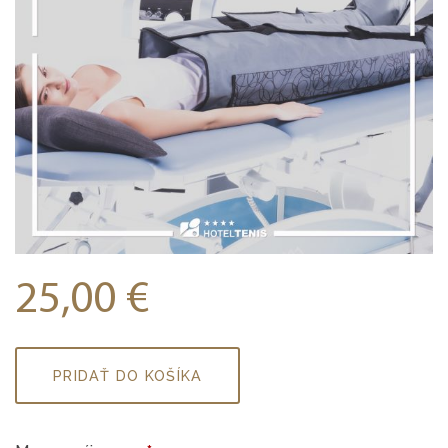
25,00
€
množstvo
PRIDAŤ DO KOŠÍKA
Lymphastim
nohy
60