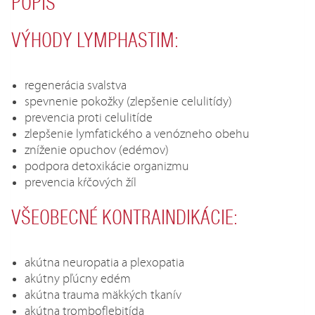
POPIS
VÝHODY LYMPHASTIM:
regenerácia svalstva
spevnenie pokožky (zlepšenie celulitídy)
prevencia proti celulitíde
zlepšenie lymfatického a venózneho obehu
zníženie opuchov (edémov)
podpora detoxikácie organizmu
prevencia kŕčových žíl
VŠEOBECNÉ KONTRAINDIKÁCIE:
akútna neuropatia a plexopatia
akútny pľúcny edém
akútna trauma mäkkých tkanív
akútna tromboflebitída